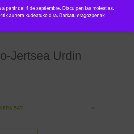
n a partir del 4 de septiembre. Disculpen las molestias.
Mi cuenta
Carrito
EAK
UMEAK
ES
en 4tik aurrera kudeatuko dira. Barkatu eragozpenak
o-Jertsea Urdin