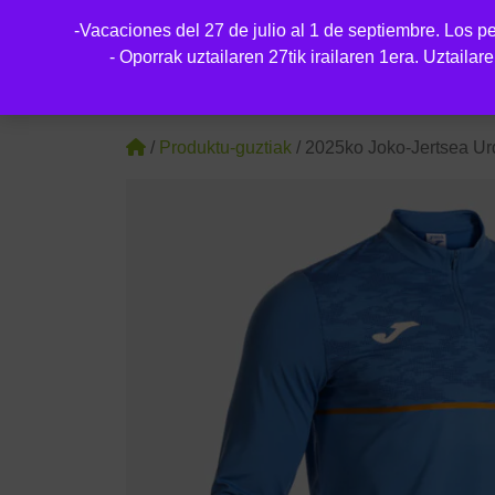
-Vacaciones del 27 de julio al 1 de septiembre. Los ped
- Oporrak uztailaren 27tik irailaren 1era. Uztaila
/
Produktu-guztiak
/ 2025ko Joko-Jertsea U