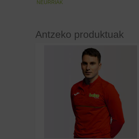
NEURRIAK
Antzeko produktuak