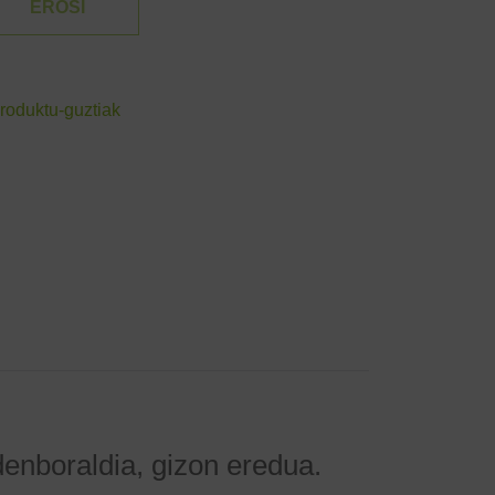
EROSI
roduktu-guztiak
enboraldia, gizon eredua.