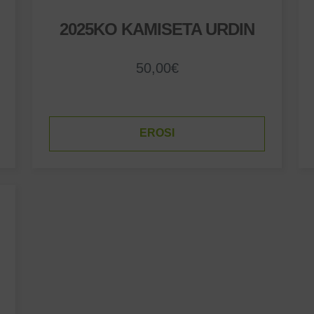
2025KO KAMISETA URDIN
50,00
€
EROSI