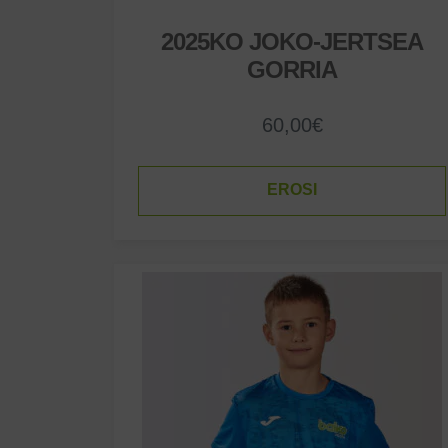
2025KO JOKO-JERTSEA
GORRIA
60,00
€
EROSI