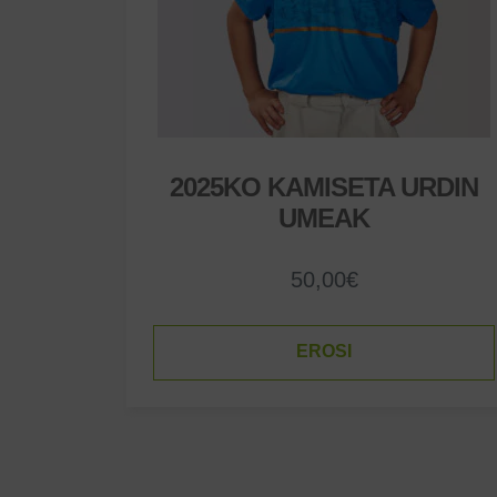
2025KO KAMISETA URDIN
UMEAK
50,00
€
EROSI