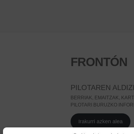
FRONTÓN
PILOTAREN ALDIZ
BERRIAK, EMAITZAK, KAR
PILOTARI BURUZKO INFOR
Irakurri azken alea