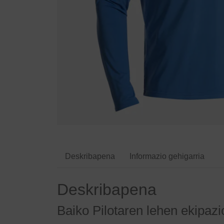
Deskribapena
Informazio gehigarria
Deskribapena
Baiko Pilotaren lehen ekipaz