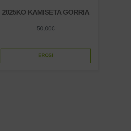
2025KO KAMISETA GORRIA
50,00
€
EROSI