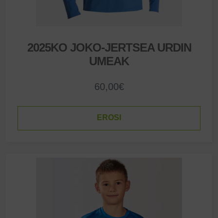
2025KO JOKO-JERTSEA URDIN
UMEAK
60,00
€
EROSI