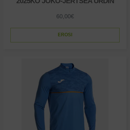
2025KO JOKO-JERTSEA URDIN
60,00
€
EROSI