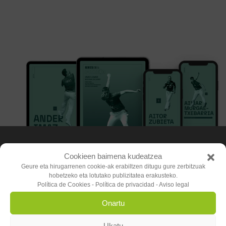
Cookieen baimena kudeatzea
LEGE OHARRA
BIDALKETA-GASTUAK
Geure eta hirugarrenen cookie-ak erabiltzen ditugu gure zerbitzuak
hobetzeko eta lotutako publizitatea erakusteko.
Política de Cookies
-
Política de privacidad
-
Aviso legal
PRIBATUTASUN-POLITIKA
Onartu
ORDAINTZEKO MODUA & BIDALKETA-GASTUAK
Ukatu